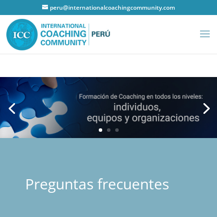
peru@internationalcoachingcommunity.com
Preguntas frecuentes