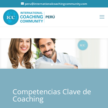
peru@internationalcoachingcommunity.com
Competencias Clave de
Coaching