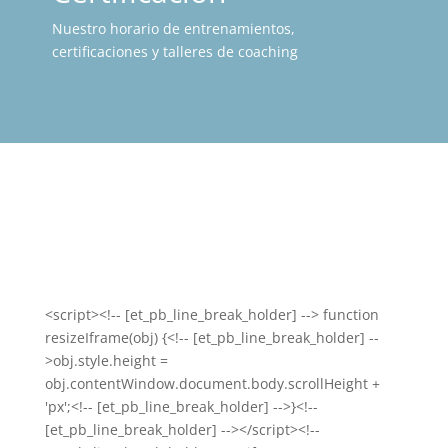
Nuestro horario de entrenamientos,
certificaciones y talleres de coaching
<script><!-- [et_pb_line_break_holder] --> function
resizeIframe(obj) {<!-- [et_pb_line_break_holder] --
>obj.style.height =
obj.contentWindow.document.body.scrollHeight +
'px';<!-- [et_pb_line_break_holder] -->}<!--
[et_pb_line_break_holder] --></script><!--