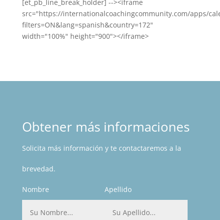
[et_pb_line_break_holder] --><iframe
src="https://internationalcoachingcommunity.com/apps/cal
filters=ON&lang=spanish&country=172"
width="100%" height="900"></iframe>
Obtener más informaciones
Solicita más información y te contactaremos a la
brevedad.
Nombre
Apellido